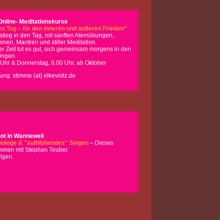
nline- Meditationskurse
en Tag – für den inneren und äußeren Frieden“
nstieg in den Tag, mit sanften Atemübungen,
en, Mantren und stiller Meditation.
er Zeit tut es gut, sich gemeinsam morgens in den
ingen.
 Uhr & Donnerstag, 8.00 Uhr, ab Oktober
ung: stimme (at) elkevoltz.de
ot in Wanneweil
hologe & "aufblühendes" Singen
–
Dieses
mmen mit Stephan Teuber.
olgen.