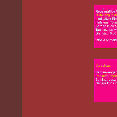
Regelmäßige O
"Einklang in d
meditativer Ei
heilsamen Summ
Gerade in dies
Tag einzuschw
Dienstag, 6.00
Infos & Anmeld
Vorschau:
Seminarangeb
Positive Psyc
Seminar, zusa
Nähere Infos f