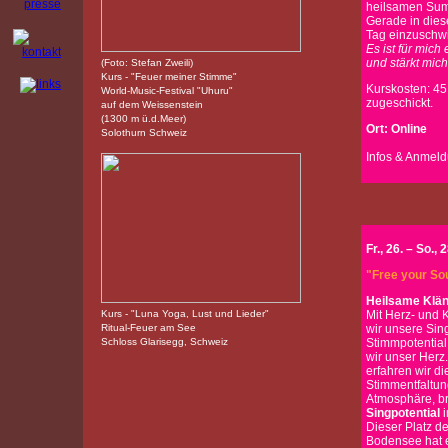
heilsamen Summ
Gerade in dies
Tag einzuschw
Es ist für mich
und stärkt mic
(Foto: Stefan Zweili)
Kurs - "Feuer meiner Stimme"
Kurskosten: 45
World-Music-Festival "Uhuru"
zugeschickt.
auf dem Weissenstein
(1300 m ü.d.Meer)
Ort: Online
Solothurn Schweiz
Infos & Anmeld
Fr., 26. – So.,
"Free your Sou
Heilsame Klän
Kurs - "Luna Yoga, Lust und Lieder"
Mit Herz- und K
Ritual-Feuer am See
wir unsere Sin
Schloss Glarisegg, Schweiz
Stimmpotential
wir unser Herz
erfahren wir d
Stimmentfaltu
Atmosphäre, b
Singpotential
i
Dieser Platz d
Bodensee hat 