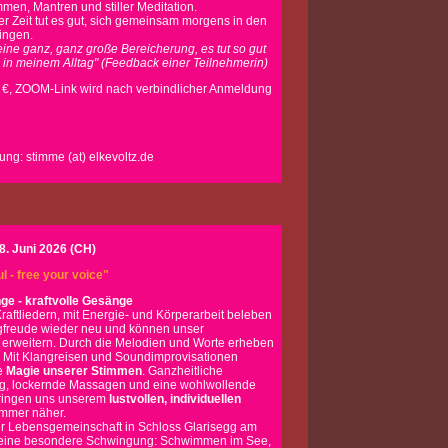
en, Mantren und stiller Meditation.
er Zeit tut es gut, sich gemeinsam morgens in den
ingen.
 eine ganz, ganz große Bereicherung, es tut so gut
h in meinem Alltag" (Feedback einer Teilnehmerin)
 €, ZOOM-Link wird nach verbindlicher Anmeldung
ung: stimme (at) elkevoltz.de
 28. Juni 2026 (CH)
l - free your voice"
ge - kraftvolle Gesänge
raftliedern, mit Energie- und Körperarbeit beleben
gfreude wieder neu und können unser
 erweitern. Durch die Melodien und Worte erheben
. Mit Klangreisen und Soundimprovisationen
ie
Magie unserer Stimmen
. Ganzheitliche
ng, lockernde Massagen und eine wohlwollende
ringen uns unserem
lustvollen, individuellen
mmer näher.
er Lebensgemeinschaft in Schloss Glarisegg am
eine besondere Schwingung: Schwimmen im See,