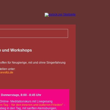
e und Workshops
 offen für Neugierige, mit und ohne Singerfahrung
ellen unter:
kevoltz.de
x Donnerstags, 8:00 - 8:45 Uhr
nline- Meditationskurs mit Livegesang
en Tag – für den inneren und äußeren Frieden"
-
nstieg in den Tag, mit sanften Atemübungen,