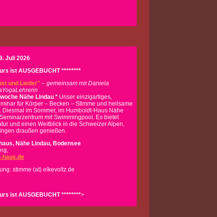
19. Juli 2026
 Kurs ist AUSGEBUCHT ********
ust und Lieder"
– gemeinsam mit Daniela
aYogaLehrerin
woche Nähe Lindau *
Unser einzigartiges,
minar für Körper – Becken – Stimme und heilsame
. Diesmal im Sommer, im Humboldt-Haus Nähe
Seminarzentrum mit Swimmingpool. Es bietet
ur und einen Weitblick in die Schweizer Alpen,
Singen draußen genießen.
haus, Nähe Lindau, Bodensee
rg,
-haus.de
ung: stimme (at) elkevoltz.de
 Kurs ist AUSGEBUCHT ********
>