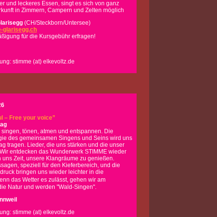
r und leckeres Essen, singt es sich von ganz
terkunft in Zimmern, Campern und Zelten möglich
larisegg
(CH/Steckborn/Untersee)
-glarisegg.ch
igung für die Kursgebühr erfragen!
ung: stimme (at) elkevoltz.de
26
l – Free your voice”
tag
 singen, tönen, atmen und entspannen. Die
gie des gemeinsamen Singens und Seins wird uns
ag tragen. Lieder, die uns stärken und die unser
 Wir entdecken das Wunderwerk STIMME wieder
 uns Zeit, unsere Klangräume zu genießen.
agen, speziell für den Kieferbereich, und die
ruck bringen uns wieder leichter in die
nn das Wetter es zulässt, gehen wir am
die Natur und werden "Wald-Singen".
nnweil
ung: stimme (at) elkevoltz.de