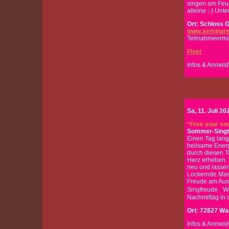
singen am Feue
alleine ;-) Un
Ort:
Schloss G
www.seminare
Teilnahmeermäß
Flyer
Infos & Anmeld
Sa, 11. Juli 20
“Free your sou
Sommer-Sing
Einen Tag lang
heilsame Ener
durch diesen T
Herz erheben.
neu und lassen
Lockernde Mass
Freude am Ausd
Singfreude. We
Nachmittag in 
Ort: 72827 Wa
Infos & Anmeld