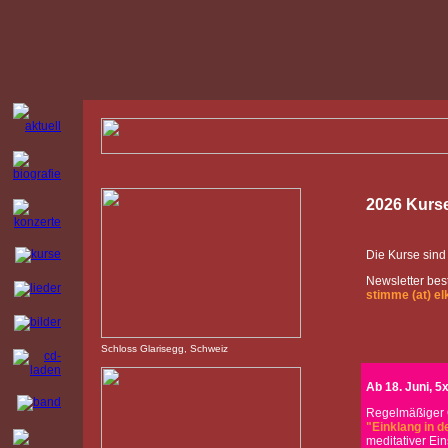
2026 Kurs
Die Kurse sind
Newsletter best
stimme (at) el
Schloss Glarisegg, Schweiz
Ab 18. Juni, 5
Regelmäßiger O
"Einklang in d
meditativer Ei