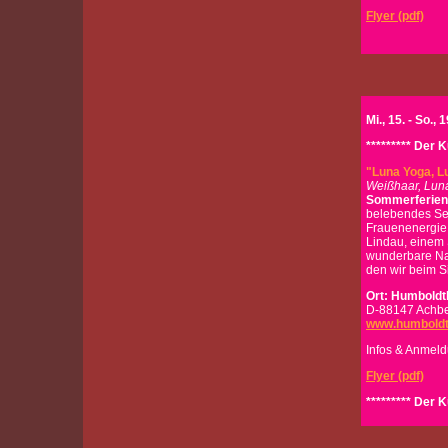
Flyer (pdf)
Mi., 15. - So., 
********* Der
"Luna Yoga, L
Weißhaar, Lun
Sommerferien
belebendes Se
Frauenenergie
Lindau, einem 
wunderbare Nat
den wir beim 
Ort:
Humboldt
D-88147 Achbe
www.humboldt
Infos & Anmeld
Flyer (pdf)
********* Der